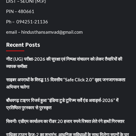
DIST – SEONI (M.P.)
PIN – 480661
Ph – 094251-21136
email – hindusthansamvad@gmail.com
Recent Posts
नीट (UG) परीक्षा-2026 की सुरक्षा एवं निष्पक्ष संचालन को लेकर तैयारियों की
व्यापक समीक्षा
साइबर अपराधों के विरुद्ध 15 दिवसीय “Safe Click 2.0” वृहद जनजागरूकता
अभियान चलेगा
बाँधवगढ़ टाइगर रिजर्व हुआ “इंडिया टुडे टूरिज्म सर्वे एंड अवार्ड्स-2026” में
प्रतिष्ठित पुरस्कार से पुरस्कृत
सिवनीः एडीएम कार्यालय का रीडर 20 हजार रुपये रिश्वत लेते रंगे हाथों गिरफ्तार
राधिका टाउन फेज-2 का शुभारंभ, आधुनिक सुविधाओं के साथ मिलेगा सपनों के घर