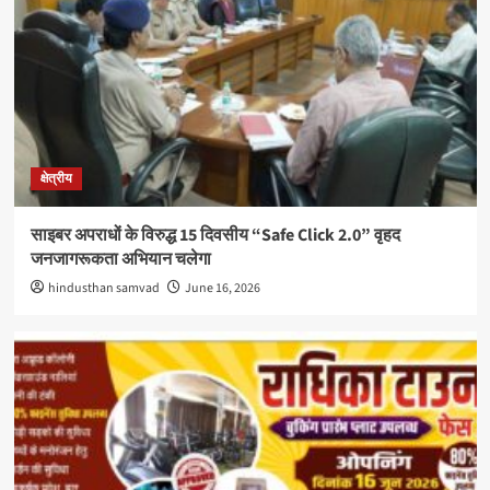
क्षेत्रीय
साइबर अपराधों के विरुद्ध 15 दिवसीय “Safe Click 2.0” वृहद
जनजागरूकता अभियान चलेगा
hindusthan samvad
June 16, 2026