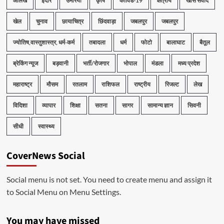
आलेख
इंदौर
उमरिया
कृषि
कोविड-19
क्षेत्रीय
खास संवाद
खेल
चुनाव
छायाचित्र
छिंदवाड़ा
जबलपुर
जबलपुर
ज्योतिष,वास्तुशास्त्र, धर्म-कर्म
तबादला
धर्म
फोटो
बालाघाट
बैतूल
ब्रेकिंग न्यूज
बड़वानी
भर्ती/रोजगार
भोपाल
मंडला
मध्य प्रदेश
महाराष्ट्र
मौसम
रतलाम
राशिफल
राष्ट्रीय
रिजल्ट
लेख
विदिशा
व्यापार
शिक्षा
सतना
सागर
सामान्य ज्ञान
सिवनी
सीधी
स्वास्थ्य
CoverNews Social
Social menu is not set. You need to create menu and assign it
to Social Menu on Menu Settings.
You may have missed