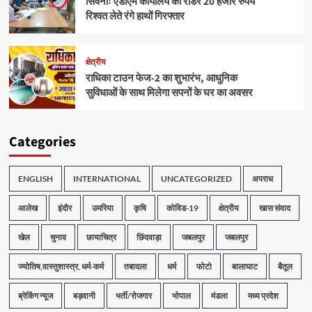
सिवनीः एडीएम कार्यालय का रीडर 20 हजार रुपये
रिश्वत लेते रंगे हाथों गिरफ्तार
क्षेत्रीय
राधिका टाउन फेज-2 का शुभारंभ, आधुनिक
सुविधाओं के साथ मिलेगा सपनों के घर का अवसर
Categories
ENGLISH
INTERNATIONAL
UNCATEGORIZED
अपराध
आलेख
इंदौर
उमरिया
कृषि
कोविड-19
क्षेत्रीय
खास संवाद
खेल
चुनाव
छायाचित्र
छिंदवाड़ा
जबलपुर
जबलपुर
ज्योतिष,वास्तुशास्त्र, धर्म-कर्म
तबादला
धर्म
फोटो
बालाघाट
बैतूल
ब्रेकिंग न्यूज
बड़वानी
भर्ती/रोजगार
भोपाल
मंडला
मध्य प्रदेश