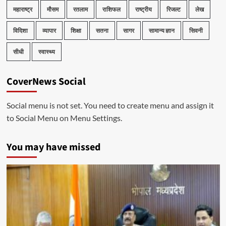
महाराष्ट्र
मौसम
रतलाम
राशिफल
राष्ट्रीय
रिजल्ट
लेख
विदिशा
व्यापार
शिक्षा
सतना
सागर
सामान्य ज्ञान
सिवनी
सीधी
स्वास्थ्य
CoverNews Social
Social menu is not set. You need to create menu and assign it
to Social Menu on Menu Settings.
You may have missed