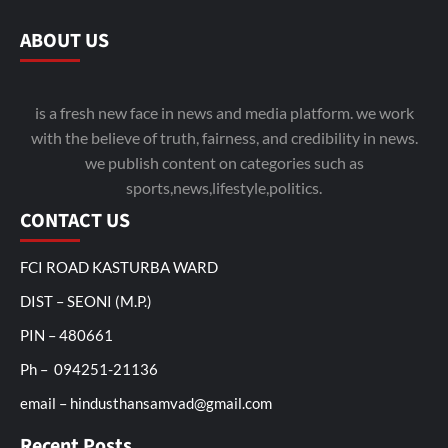
ABOUT US
is a fresh new face in news and media platform. we work
with the believe of truth, fairness, and credibility in news.
we publish content on categories such as
sports,news,lifestyle,politics.
CONTACT US
FCI ROAD KASTURBA WARD
DIST – SEONI (M.P.)
PIN – 480661
Ph – 094251-21136
email – hindusthansamvad@gmail.com
Recent Posts