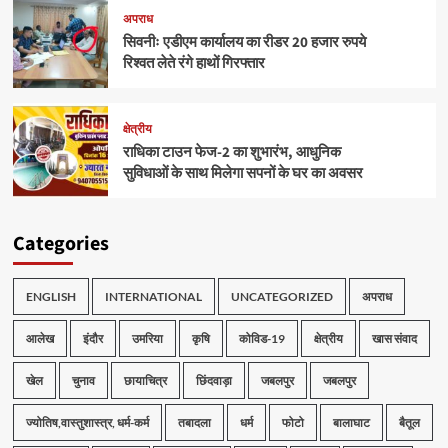
अपराध
सिवनीः एडीएम कार्यालय का रीडर 20 हजार रुपये
रिश्वत लेते रंगे हाथों गिरफ्तार
क्षेत्रीय
राधिका टाउन फेज-2 का शुभारंभ, आधुनिक
सुविधाओं के साथ मिलेगा सपनों के घर का अवसर
Categories
ENGLISH
INTERNATIONAL
UNCATEGORIZED
अपराध
आलेख
इंदौर
उमरिया
कृषि
कोविड-19
क्षेत्रीय
खास संवाद
खेल
चुनाव
छायाचित्र
छिंदवाड़ा
जबलपुर
जबलपुर
ज्योतिष,वास्तुशास्त्र, धर्म-कर्म
तबादला
धर्म
फोटो
बालाघाट
बैतूल