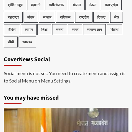
ब्रेकिंग न्यूज
बड़वानी
भर्ती/रोजगार
भोपाल
मंडला
मध्य प्रदेश
महाराष्ट्र
मौसम
रतलाम
राशिफल
राष्ट्रीय
रिजल्ट
लेख
विदिशा
व्यापार
शिक्षा
सतना
सागर
सामान्य ज्ञान
सिवनी
सीधी
स्वास्थ्य
CoverNews Social
Social menu is not set. You need to create menu and assign it
to Social Menu on Menu Settings.
You may have missed