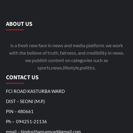
ABOUT US
is a fresh new face in news and media platform. we work
with the believe of truth, fairness, and credibility in news.
we publish content on categories such as
sports,news,lifestyle,politics.
CONTACT US
FCI ROAD KASTURBA WARD
DIST – SEONI (M.P.)
PIN – 480661
Ph – 094251-21136
email – hindusthansamvad@gmail.com