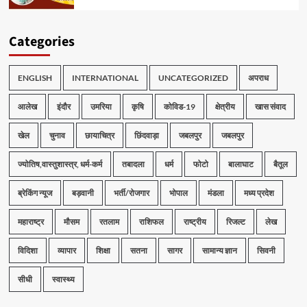
Categories
ENGLISH
INTERNATIONAL
UNCATEGORIZED
अपराध
आलेख
इंदौर
उमरिया
कृषि
कोविड-19
क्षेत्रीय
खास संवाद
खेल
चुनाव
छायाचित्र
छिंदवाड़ा
जबलपुर
जबलपुर
ज्योतिष,वास्तुशास्त्र, धर्म-कर्म
तबादला
धर्म
फोटो
बालाघाट
बैतूल
ब्रेकिंग न्यूज
बड़वानी
भर्ती/रोजगार
भोपाल
मंडला
मध्य प्रदेश
महाराष्ट्र
मौसम
रतलाम
राशिफल
राष्ट्रीय
रिजल्ट
लेख
विदिशा
व्यापार
शिक्षा
सतना
सागर
सामान्य ज्ञान
सिवनी
सीधी
स्वास्थ्य