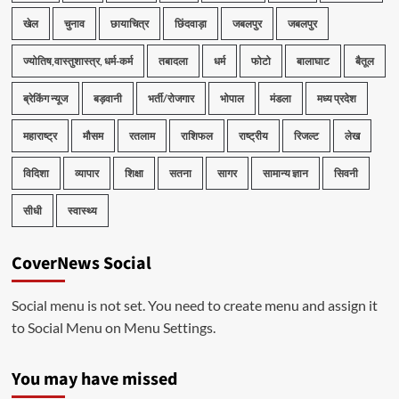
खेल
चुनाव
छायाचित्र
छिंदवाड़ा
जबलपुर
जबलपुर
ज्योतिष,वास्तुशास्त्र, धर्म-कर्म
तबादला
धर्म
फोटो
बालाघाट
बैतूल
ब्रेकिंग न्यूज
बड़वानी
भर्ती/रोजगार
भोपाल
मंडला
मध्य प्रदेश
महाराष्ट्र
मौसम
रतलाम
राशिफल
राष्ट्रीय
रिजल्ट
लेख
विदिशा
व्यापार
शिक्षा
सतना
सागर
सामान्य ज्ञान
सिवनी
सीधी
स्वास्थ्य
CoverNews Social
Social menu is not set. You need to create menu and assign it
to Social Menu on Menu Settings.
You may have missed