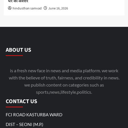
घर का अवसर
hindusthan samvad
June 16, 2026
ABOUT US
is a fresh new face in news and media platform. we work
with the believe of truth, fairness, and credibility in news.
we publish content on categories such as
sports,news,lifestyle,politics.
CONTACT US
FCI ROAD KASTURBA WARD
DIST – SEONI (M.P.)