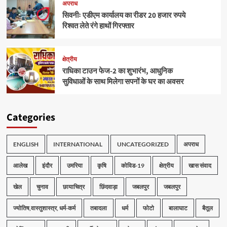
अपराध
सिवनीः एडीएम कार्यालय का रीडर 20 हजार रुपये
रिश्वत लेते रंगे हाथों गिरफ्तार
क्षेत्रीय
राधिका टाउन फेज-2 का शुभारंभ, आधुनिक
सुविधाओं के साथ मिलेगा सपनों के घर का अवसर
Categories
ENGLISH
INTERNATIONAL
UNCATEGORIZED
अपराध
आलेख
इंदौर
उमरिया
कृषि
कोविड-19
क्षेत्रीय
खास संवाद
खेल
चुनाव
छायाचित्र
छिंदवाड़ा
जबलपुर
जबलपुर
ज्योतिष,वास्तुशास्त्र, धर्म-कर्म
तबादला
धर्म
फोटो
बालाघाट
बैतूल