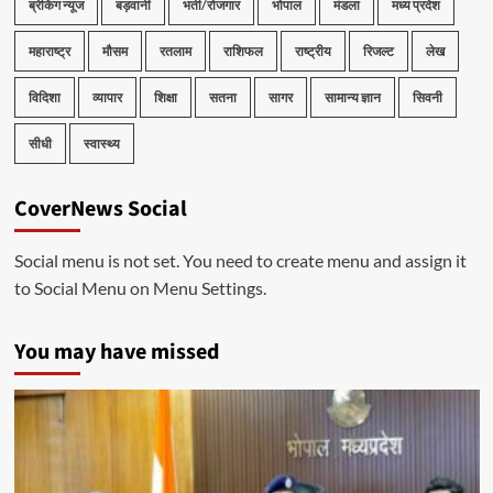
ब्रेकिंग न्यूज
बड़वानी
भर्ती/रोजगार
भोपाल
मंडला
मध्य प्रदेश
महाराष्ट्र
मौसम
रतलाम
राशिफल
राष्ट्रीय
रिजल्ट
लेख
विदिशा
व्यापार
शिक्षा
सतना
सागर
सामान्य ज्ञान
सिवनी
सीधी
स्वास्थ्य
CoverNews Social
Social menu is not set. You need to create menu and assign it
to Social Menu on Menu Settings.
You may have missed