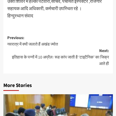
उक्त शिविर में हल्का पटवारी,सचिव, पंचायत इंस्पेक्टर ,रोजगार
सहायक आदि अधिकारी, कर्मचारी उपस्थित रहे ।
हिन्दुस्थान संवाद
Post
Previous:
नवरात्र में क्यों जलाते हैं अखंड ज्योत
navigation
Next:
इतिहास के पन्नों में 10 अप्रैलः रूह कांप जाती है ‘टाइटैनिक’ का जिक्र
आते ही
More Stories