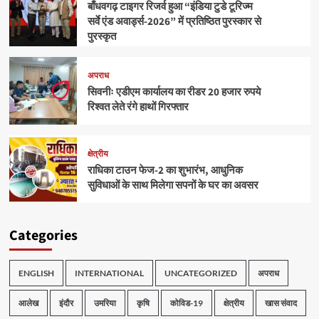
बाँधवगढ़ टाइगर रिजर्व हुआ “इंडिया टुडे टूरिज्म
सर्वे एंड अवार्ड्स-2026” में प्रतिष्ठित पुरस्कार से
पुरस्कृत
अपराध
सिवनीः एडीएम कार्यालय का रीडर 20 हजार रुपये
रिश्वत लेते रंगे हाथों गिरफ्तार
क्षेत्रीय
राधिका टाउन फेज-2 का शुभारंभ, आधुनिक
सुविधाओं के साथ मिलेगा सपनों के घर का अवसर
Categories
ENGLISH
INTERNATIONAL
UNCATEGORIZED
अपराध
आलेख
इंदौर
उमरिया
कृषि
कोविड-19
क्षेत्रीय
खास संवाद