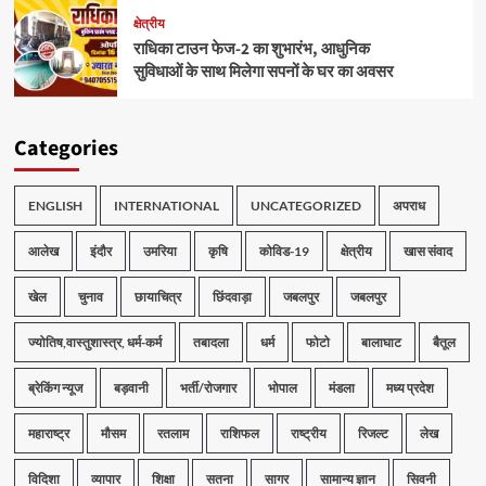
क्षेत्रीय
राधिका टाउन फेज-2 का शुभारंभ, आधुनिक
सुविधाओं के साथ मिलेगा सपनों के घर का अवसर
Categories
ENGLISH
INTERNATIONAL
UNCATEGORIZED
अपराध
आलेख
इंदौर
उमरिया
कृषि
कोविड-19
क्षेत्रीय
खास संवाद
खेल
चुनाव
छायाचित्र
छिंदवाड़ा
जबलपुर
जबलपुर
ज्योतिष,वास्तुशास्त्र, धर्म-कर्म
तबादला
धर्म
फोटो
बालाघाट
बैतूल
ब्रेकिंग न्यूज
बड़वानी
भर्ती/रोजगार
भोपाल
मंडला
मध्य प्रदेश
महाराष्ट्र
मौसम
रतलाम
राशिफल
राष्ट्रीय
रिजल्ट
लेख
विदिशा
व्यापार
शिक्षा
सतना
सागर
सामान्य ज्ञान
सिवनी