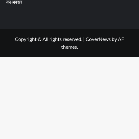
का अवसर
Copyright © All rights reserved.
|
CoverNews
by AF
themes.