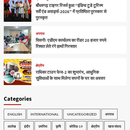
बाँधवगढ़ टाइगर रिजर्व हुआ “इंडिया टुडे टूरिज्म
सर्वे एंड अवार्ड्स-2026” में प्रतिष्ठित पुरस्कार से
पुरस्कृत
अपराध
सिवनीः एडीएम कार्यालय का रीडर 20 हजार रुपये
रिश्वत लेते रंगे हाथों गिरफ्तार
क्षेत्रीय
राधिका टाउन फेज-2 का शुभारंभ, आधुनिक
सुविधाओं के साथ मिलेगा सपनों के घर का अवसर
Categories
ENGLISH
INTERNATIONAL
UNCATEGORIZED
अपराध
आलेख
इंदौर
उमरिया
कृषि
कोविड-19
क्षेत्रीय
खास संवाद