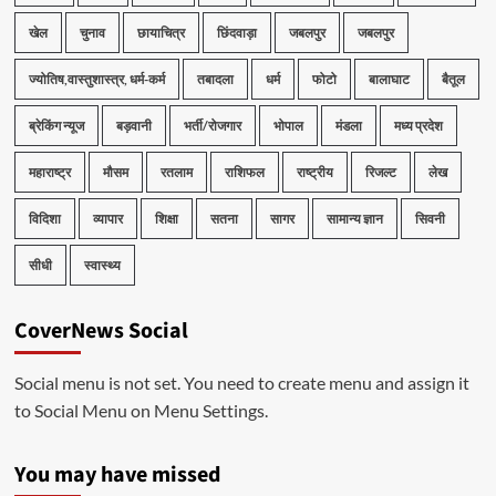
खेल
चुनाव
छायाचित्र
छिंदवाड़ा
जबलपुर
जबलपुर
ज्योतिष,वास्तुशास्त्र, धर्म-कर्म
तबादला
धर्म
फोटो
बालाघाट
बैतूल
ब्रेकिंग न्यूज
बड़वानी
भर्ती/रोजगार
भोपाल
मंडला
मध्य प्रदेश
महाराष्ट्र
मौसम
रतलाम
राशिफल
राष्ट्रीय
रिजल्ट
लेख
विदिशा
व्यापार
शिक्षा
सतना
सागर
सामान्य ज्ञान
सिवनी
सीधी
स्वास्थ्य
CoverNews Social
Social menu is not set. You need to create menu and assign it
to Social Menu on Menu Settings.
You may have missed