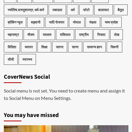
ज्योतिष,वास्तुशास्त्र, धर्म-कर्म
तबादला
धर्म
फोटो
बालाघाट
बैतूल
ब्रेकिंग न्यूज
बड़वानी
भर्ती/रोजगार
भोपाल
मंडला
मध्य प्रदेश
महाराष्ट्र
मौसम
रतलाम
राशिफल
राष्ट्रीय
रिजल्ट
लेख
विदिशा
व्यापार
शिक्षा
सतना
सागर
सामान्य ज्ञान
सिवनी
सीधी
स्वास्थ्य
CoverNews Social
Social menu is not set. You need to create menu and assign it
to Social Menu on Menu Settings.
You may have missed