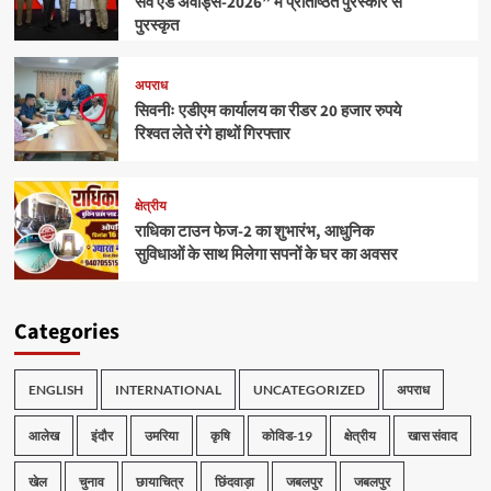
सर्वे एंड अवार्ड्स-2026” में प्रतिष्ठित पुरस्कार से
पुरस्कृत
अपराध
सिवनीः एडीएम कार्यालय का रीडर 20 हजार रुपये
रिश्वत लेते रंगे हाथों गिरफ्तार
क्षेत्रीय
राधिका टाउन फेज-2 का शुभारंभ, आधुनिक
सुविधाओं के साथ मिलेगा सपनों के घर का अवसर
Categories
ENGLISH
INTERNATIONAL
UNCATEGORIZED
अपराध
आलेख
इंदौर
उमरिया
कृषि
कोविड-19
क्षेत्रीय
खास संवाद
खेल
चुनाव
छायाचित्र
छिंदवाड़ा
जबलपुर
जबलपुर