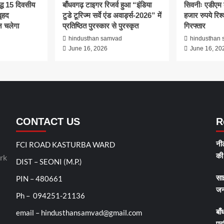
द्ध 15 दिवसीय
बाँधवगढ़ टाइगर रिजर्व हुआ “इंडिया
सिवनीः एडीएम 
ृहद
टुडे टूरिज्म सर्वे एंड अवार्ड्स-2026” में
हजार रुपये रिश्व
 चलेगा
प्रतिष्ठित पुरस्कार से पुरस्कृत
गिरफ्तार
d
hindusthan samvad
hindusthan
June 16, 2026
June 16, 20
CONTACT US
R
FCI ROAD KASTURBA WARD
नीट
rk
की 
DIST – SEONI (M.P.)
PIN – 480661
सा
जन
Ph – 094251-21136
email – hindusthansamvad@gmail.com
बाँ