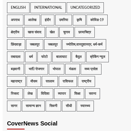
ENGLISH
INTERNATIONAL
UNCATEGORIZED
अपराध
आलेख
इंदौर
उमरिया
कृषि
कोविड-19
क्षेत्रीय
खास संवाद
खेल
चुनाव
छायाचित्र
छिंदवाड़ा
जबलपुर
जबलपुर
ज्योतिष,वास्तुशास्त्र, धर्म-कर्म
तबादला
धर्म
फोटो
बालाघाट
बैतूल
ब्रेकिंग न्यूज
बड़वानी
भर्ती/रोजगार
भोपाल
मंडला
मध्य प्रदेश
महाराष्ट्र
मौसम
रतलाम
राशिफल
राष्ट्रीय
रिजल्ट
लेख
विदिशा
व्यापार
शिक्षा
सतना
सागर
सामान्य ज्ञान
सिवनी
सीधी
स्वास्थ्य
CoverNews Social