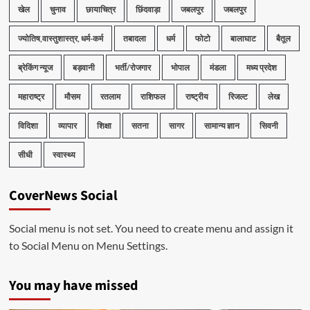
खेल
चुनाव
छायाचित्र
छिंदवाड़ा
जबलपुर
जबलपुर
ज्योतिष,वास्तुशास्त्र, धर्म-कर्म
तबादला
धर्म
फोटो
बालाघाट
बैतूल
ब्रेकिंग न्यूज
बड़वानी
भर्ती/रोजगार
भोपाल
मंडला
मध्य प्रदेश
महाराष्ट्र
मौसम
रतलाम
राशिफल
राष्ट्रीय
रिजल्ट
लेख
विदिशा
व्यापार
शिक्षा
सतना
सागर
सामान्य ज्ञान
सिवनी
सीधी
स्वास्थ्य
CoverNews Social
Social menu is not set. You need to create menu and assign it
to Social Menu on Menu Settings.
You may have missed