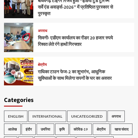
बाँधवगढ़ टाइगर रिजर्व हुआ “इंडिया टुडे टूरिज्म
सर्वे एंड अवार्ड्स-2026” में प्रतिष्ठित पुरस्कार से
पुरस्कृत
अपराध
सिवनीः एडीएम कार्यालय का रीडर 20 हजार रुपये
रिश्वत लेते रंगे हाथों गिरफ्तार
क्षेत्रीय
राधिका टाउन फेज-2 का शुभारंभ, आधुनिक
सुविधाओं के साथ मिलेगा सपनों के घर का अवसर
Categories
ENGLISH
INTERNATIONAL
UNCATEGORIZED
अपराध
आलेख
इंदौर
उमरिया
कृषि
कोविड-19
क्षेत्रीय
खास संवाद