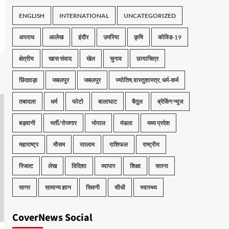
ENGLISH
INTERNATIONAL
UNCATEGORIZED
अपराध
आलेख
इंदौर
उमरिया
कृषि
कोविड-19
क्षेत्रीय
खास संवाद
खेल
चुनाव
छायाचित्र
छिंदवाड़ा
जबलपुर
जबलपुर
ज्योतिष,वास्तुशास्त्र, धर्म-कर्म
तबादला
धर्म
फोटो
बालाघाट
बैतूल
ब्रेकिंग न्यूज
बड़वानी
भर्ती/रोजगार
भोपाल
मंडला
मध्य प्रदेश
महाराष्ट्र
मौसम
रतलाम
राशिफल
राष्ट्रीय
रिजल्ट
लेख
विदिशा
व्यापार
शिक्षा
सतना
सागर
सामान्य ज्ञान
सिवनी
सीधी
स्वास्थ्य
CoverNews Social