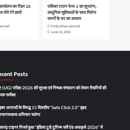
कार्यालय का रीडर 20
राधिका टाउन फेज-2 का शुभारंभ,
 लेते रंगे हाथों
आधुनिक सुविधाओं के साथ मिलेगा
सपनों के घर का अवसर
samvad
hindusthan samvad
June 16, 2026
ecent Posts
 (UG) परीक्षा-2026 की सुरक्षा एवं निष्पक्ष संचालन को लेकर तैयारियों की
ापक समीक्षा
इबर अपराधों के विरुद्ध 15 दिवसीय “Safe Click 2.0” वृहद
जागरूकता अभियान चलेगा
धवगढ़ टाइगर रिजर्व हुआ “इंडिया टुडे टूरिज्म सर्वे एंड अवार्ड्स-2026” में