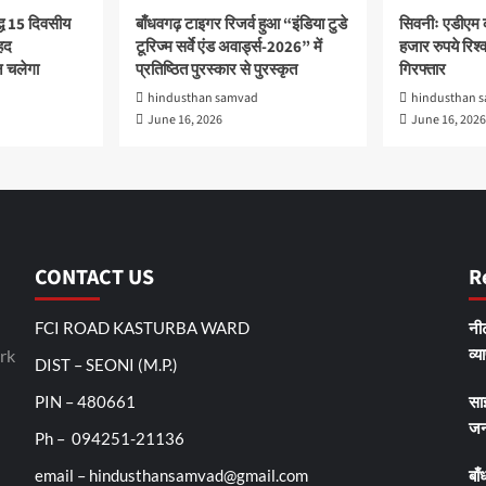
द्ध 15 दिवसीय
बाँधवगढ़ टाइगर रिजर्व हुआ “इंडिया टुडे
सिवनीः एडीएम 
हद
टूरिज्म सर्वे एंड अवार्ड्स-2026” में
हजार रुपये रिश्वत
 चलेगा
प्रतिष्ठित पुरस्कार से पुरस्कृत
गिरफ्तार
hindusthan samvad
hindusthan 
June 16, 2026
June 16, 2026
CONTACT US
R
FCI ROAD KASTURBA WARD
नीट
व्य
rk
DIST – SEONI (M.P.)
PIN – 480661
सा
जन
Ph – 094251-21136
email – hindusthansamvad@gmail.com
बाँ