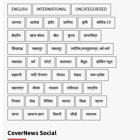
ENGLISH
INTERNATIONAL
UNCATEGORIZED
अपराध
आलेख
इंदौर
उमरिया
कृषि
कोविड-19
क्षेत्रीय
खास संवाद
खेल
चुनाव
छायाचित्र
छिंदवाड़ा
जबलपुर
जबलपुर
ज्योतिष,वास्तुशास्त्र, धर्म-कर्म
तबादला
धर्म
फोटो
बालाघाट
बैतूल
ब्रेकिंग न्यूज
बड़वानी
भर्ती/रोजगार
भोपाल
मंडला
मध्य प्रदेश
महाराष्ट्र
मौसम
रतलाम
राशिफल
राष्ट्रीय
रिजल्ट
लेख
विदिशा
व्यापार
शिक्षा
सतना
सागर
सामान्य ज्ञान
सिवनी
सीधी
स्वास्थ्य
CoverNews Social