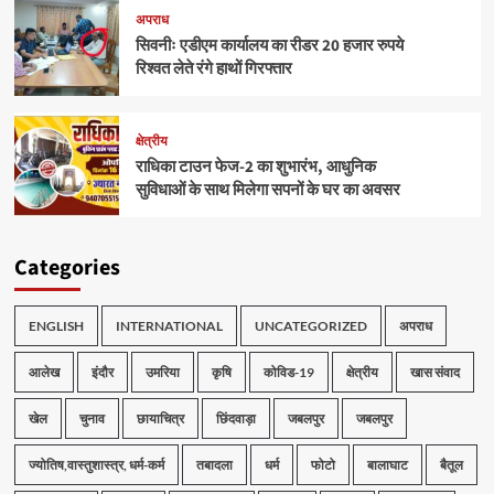
अपराध
सिवनीः एडीएम कार्यालय का रीडर 20 हजार रुपये
रिश्वत लेते रंगे हाथों गिरफ्तार
क्षेत्रीय
राधिका टाउन फेज-2 का शुभारंभ, आधुनिक
सुविधाओं के साथ मिलेगा सपनों के घर का अवसर
Categories
ENGLISH
INTERNATIONAL
UNCATEGORIZED
अपराध
आलेख
इंदौर
उमरिया
कृषि
कोविड-19
क्षेत्रीय
खास संवाद
खेल
चुनाव
छायाचित्र
छिंदवाड़ा
जबलपुर
जबलपुर
ज्योतिष,वास्तुशास्त्र, धर्म-कर्म
तबादला
धर्म
फोटो
बालाघाट
बैतूल