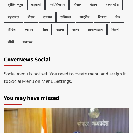
ब्रेकिंग न्यूज
बड़वानी
भर्ती/रोजगार
भोपाल
मंडला
मध्य प्रदेश
महाराष्ट्र
मौसम
रतलाम
राशिफल
राष्ट्रीय
रिजल्ट
लेख
विदिशा
व्यापार
शिक्षा
सतना
सागर
सामान्य ज्ञान
सिवनी
सीधी
स्वास्थ्य
CoverNews Social
Social menu is not set. You need to create menu and assign it
to Social Menu on Menu Settings.
You may have missed