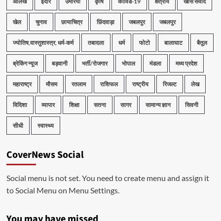
आलेख
इंदौर
उमरिया
कृषि
कोविड-19
क्षेत्रीय
खास संवाद
खेल
चुनाव
छायाचित्र
छिंदवाड़ा
जबलपुर
जबलपुर
ज्योतिष,वास्तुशास्त्र, धर्म-कर्म
तबादला
धर्म
फोटो
बालाघाट
बैतूल
ब्रेकिंग न्यूज
बड़वानी
भर्ती/रोजगार
भोपाल
मंडला
मध्य प्रदेश
महाराष्ट्र
मौसम
रतलाम
राशिफल
राष्ट्रीय
रिजल्ट
लेख
विदिशा
व्यापार
शिक्षा
सतना
सागर
सामान्य ज्ञान
सिवनी
सीधी
स्वास्थ्य
CoverNews Social
Social menu is not set. You need to create menu and assign it
to Social Menu on Menu Settings.
You may have missed