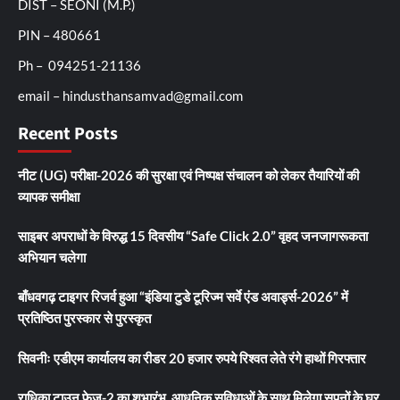
DIST – SEONI (M.P.)
PIN – 480661
Ph – 094251-21136
email – hindusthansamvad@gmail.com
Recent Posts
नीट (UG) परीक्षा-2026 की सुरक्षा एवं निष्पक्ष संचालन को लेकर तैयारियों की
व्यापक समीक्षा
साइबर अपराधों के विरुद्ध 15 दिवसीय “Safe Click 2.0” वृहद जनजागरूकता
अभियान चलेगा
बाँधवगढ़ टाइगर रिजर्व हुआ “इंडिया टुडे टूरिज्म सर्वे एंड अवार्ड्स-2026” में
प्रतिष्ठित पुरस्कार से पुरस्कृत
सिवनीः एडीएम कार्यालय का रीडर 20 हजार रुपये रिश्वत लेते रंगे हाथों गिरफ्तार
राधिका टाउन फेज-2 का शुभारंभ, आधुनिक सुविधाओं के साथ मिलेगा सपनों के घर