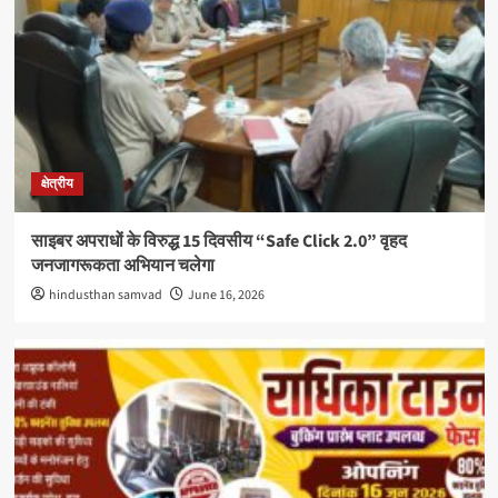
क्षेत्रीय
साइबर अपराधों के विरुद्ध 15 दिवसीय “Safe Click 2.0” वृहद
जनजागरूकता अभियान चलेगा
hindusthan samvad
June 16, 2026