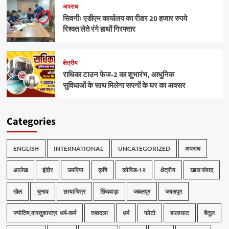
अपराध
सिवनीः एडीएम कार्यालय का रीडर 20 हजार रुपये
रिश्वत लेते रंगे हाथों गिरफ्तार
क्षेत्रीय
राधिका टाउन फेज-2 का शुभारंभ, आधुनिक
सुविधाओं के साथ मिलेगा सपनों के घर का अवसर
Categories
ENGLISH
INTERNATIONAL
UNCATEGORIZED
अपराध
आलेख
इंदौर
उमरिया
कृषि
कोविड-19
क्षेत्रीय
खास संवाद
खेल
चुनाव
छायाचित्र
छिंदवाड़ा
जबलपुर
जबलपुर
ज्योतिष,वास्तुशास्त्र, धर्म-कर्म
तबादला
धर्म
फोटो
बालाघाट
बैतूल