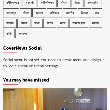
ब्रेकिंग न्यूज
बड़वानी
भर्ती/रोजगार
भोपाल
मंडला
मध्य प्रदेश
महाराष्ट्र
मौसम
रतलाम
राशिफल
राष्ट्रीय
रिजल्ट
लेख
विदिशा
व्यापार
शिक्षा
सतना
सागर
सामान्य ज्ञान
सिवनी
सीधी
स्वास्थ्य
CoverNews Social
Social menu is not set. You need to create menu and assign it
to Social Menu on Menu Settings.
You may have missed