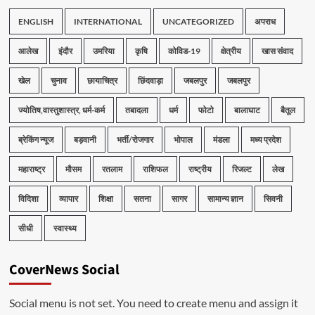
ENGLISH
INTERNATIONAL
UNCATEGORIZED
अपराध
आलेख
इंदौर
उमरिया
कृषि
कोविड-19
क्षेत्रीय
खास संवाद
खेल
चुनाव
छायाचित्र
छिंदवाड़ा
जबलपुर
जबलपुर
ज्योतिष,वास्तुशास्त्र, धर्म-कर्म
तबादला
धर्म
फोटो
बालाघाट
बैतूल
ब्रेकिंग न्यूज
बड़वानी
भर्ती/रोजगार
भोपाल
मंडला
मध्य प्रदेश
महाराष्ट्र
मौसम
रतलाम
राशिफल
राष्ट्रीय
रिजल्ट
लेख
विदिशा
व्यापार
शिक्षा
सतना
सागर
सामान्य ज्ञान
सिवनी
सीधी
स्वास्थ्य
CoverNews Social
Social menu is not set. You need to create menu and assign it