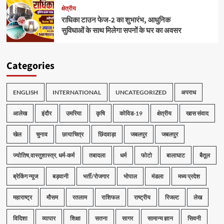
क्षेत्रीय
राधिका टाउन फेज-2 का शुभारंभ, आधुनिक
सुविधाओं के साथ मिलेगा सपनों के घर का अवसर
Categories
ENGLISH
INTERNATIONAL
UNCATEGORIZED
अपराध
आलेख
इंदौर
उमरिया
कृषि
कोविड-19
क्षेत्रीय
खास संवाद
खेल
चुनाव
छायाचित्र
छिंदवाड़ा
जबलपुर
जबलपुर
ज्योतिष,वास्तुशास्त्र, धर्म-कर्म
तबादला
धर्म
फोटो
बालाघाट
बैतूल
ब्रेकिंग न्यूज
बड़वानी
भर्ती/रोजगार
भोपाल
मंडला
मध्य प्रदेश
महाराष्ट्र
मौसम
रतलाम
राशिफल
राष्ट्रीय
रिजल्ट
लेख
विदिशा
व्यापार
शिक्षा
सतना
सागर
सामान्य ज्ञान
सिवनी