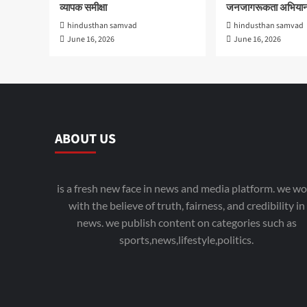
व्यापक समीक्षा
जनजागरूकता अभियान
hindusthan samvad
hindusthan samvad
June 16, 2026
June 16, 2026
ABOUT US
is a fresh new face in news and media platform. we wo
with the believe of truth, fairness, and credibility in
news. we publish content on categories such as
sports,news,lifestyle,politics.