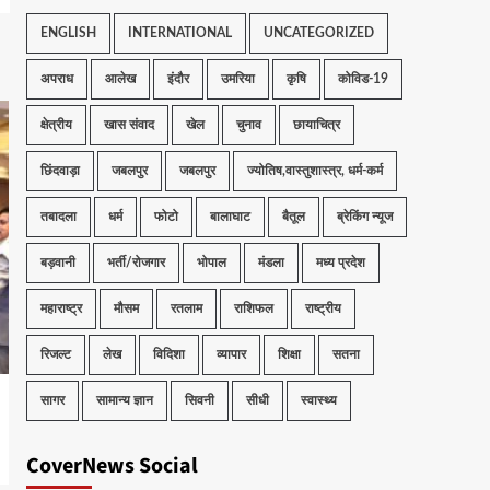
ENGLISH
INTERNATIONAL
UNCATEGORIZED
अपराध
आलेख
इंदौर
उमरिया
कृषि
कोविड-19
क्षेत्रीय
खास संवाद
खेल
चुनाव
छायाचित्र
छिंदवाड़ा
जबलपुर
जबलपुर
ज्योतिष,वास्तुशास्त्र, धर्म-कर्म
तबादला
धर्म
फोटो
बालाघाट
बैतूल
ब्रेकिंग न्यूज
बड़वानी
भर्ती/रोजगार
भोपाल
मंडला
मध्य प्रदेश
महाराष्ट्र
मौसम
रतलाम
राशिफल
राष्ट्रीय
रिजल्ट
लेख
विदिशा
व्यापार
शिक्षा
सतना
सागर
सामान्य ज्ञान
सिवनी
सीधी
स्वास्थ्य
CoverNews Social