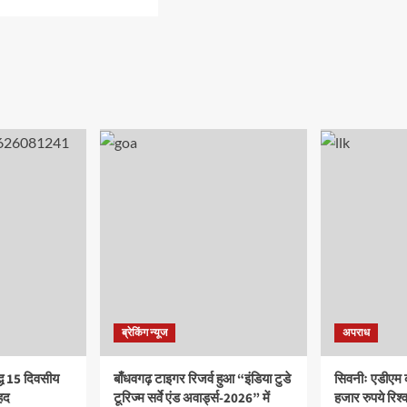
ब्रेकिंग न्यूज
अपराध
द्ध 15 दिवसीय
बाँधवगढ़ टाइगर रिजर्व हुआ “इंडिया टुडे
सिवनीः एडीएम 
हद
टूरिज्म सर्वे एंड अवार्ड्स-2026” में
हजार रुपये रिश्वत