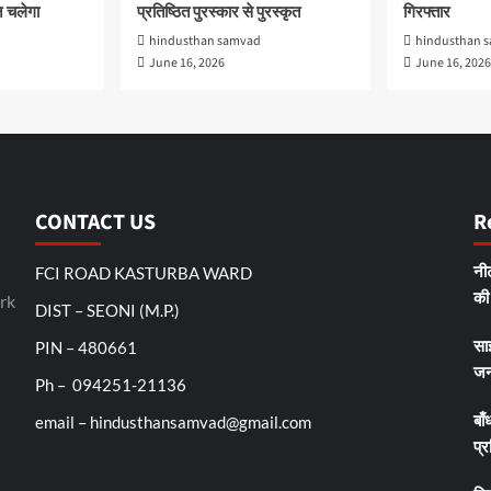
 चलेगा
प्रतिष्ठित पुरस्कार से पुरस्कृत
गिरफ्तार
hindusthan samvad
hindusthan 
June 16, 2026
June 16, 2026
CONTACT US
R
FCI ROAD KASTURBA WARD
नीट
rk
की 
DIST – SEONI (M.P.)
PIN – 480661
सा
जन
Ph – 094251-21136
email – hindusthansamvad@gmail.com
बाँ
प्र