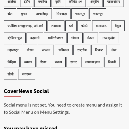
आलेख
इंदौर
उमरिया
कृषि
कोविड-19
क्षेत्रीय
खास संवाद
खेल
चुनाव
छायाचित्र
छिंदवाड़ा
जबलपुर
जबलपुर
ज्योतिष,वास्तुशास्त्र, धर्म-कर्म
तबादला
धर्म
फोटो
बालाघाट
बैतूल
ब्रेकिंग न्यूज
बड़वानी
भर्ती/रोजगार
भोपाल
मंडला
मध्य प्रदेश
महाराष्ट्र
मौसम
रतलाम
राशिफल
राष्ट्रीय
रिजल्ट
लेख
विदिशा
व्यापार
शिक्षा
सतना
सागर
सामान्य ज्ञान
सिवनी
सीधी
स्वास्थ्य
CoverNews Social
Social menu is not set. You need to create menu and assign it
to Social Menu on Menu Settings.
You may have missed