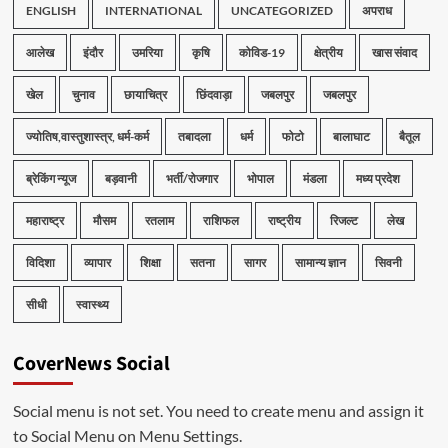
ENGLISH
INTERNATIONAL
UNCATEGORIZED
अपराध
आलेख
इंदौर
उमरिया
कृषि
कोविड-19
क्षेत्रीय
खास संवाद
खेल
चुनाव
छायाचित्र
छिंदवाड़ा
जबलपुर
जबलपुर
ज्योतिष,वास्तुशास्त्र, धर्म-कर्म
तबादला
धर्म
फोटो
बालाघाट
बैतूल
ब्रेकिंग न्यूज
बड़वानी
भर्ती/रोजगार
भोपाल
मंडला
मध्य प्रदेश
महाराष्ट्र
मौसम
रतलाम
राशिफल
राष्ट्रीय
रिजल्ट
लेख
विदिशा
व्यापार
शिक्षा
सतना
सागर
सामान्य ज्ञान
सिवनी
सीधी
स्वास्थ्य
CoverNews Social
Social menu is not set. You need to create menu and assign it
to Social Menu on Menu Settings.