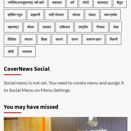
ज्योतिष,वास्तुशास्त्र, धर्म-कर्म
तबादला
धर्म
फोटो
बालाघाट
बैतूल
ब्रेकिंग न्यूज
बड़वानी
भर्ती/रोजगार
भोपाल
मंडला
मध्य प्रदेश
महाराष्ट्र
मौसम
रतलाम
राशिफल
राष्ट्रीय
रिजल्ट
लेख
विदिशा
व्यापार
शिक्षा
सतना
सागर
सामान्य ज्ञान
सिवनी
सीधी
स्वास्थ्य
CoverNews Social
Social menu is not set. You need to create menu and assign it
to Social Menu on Menu Settings.
You may have missed