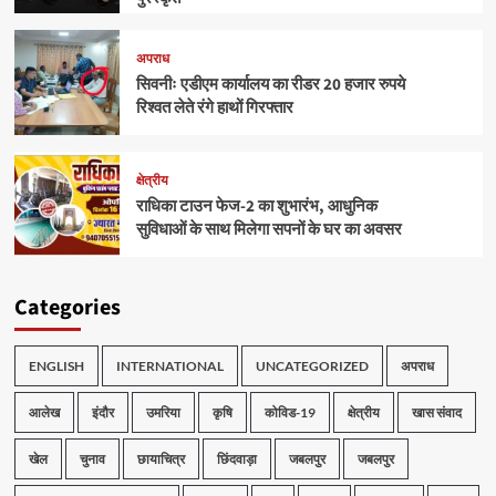
अपराध
सिवनीः एडीएम कार्यालय का रीडर 20 हजार रुपये
रिश्वत लेते रंगे हाथों गिरफ्तार
क्षेत्रीय
राधिका टाउन फेज-2 का शुभारंभ, आधुनिक
सुविधाओं के साथ मिलेगा सपनों के घर का अवसर
Categories
ENGLISH
INTERNATIONAL
UNCATEGORIZED
अपराध
आलेख
इंदौर
उमरिया
कृषि
कोविड-19
क्षेत्रीय
खास संवाद
खेल
चुनाव
छायाचित्र
छिंदवाड़ा
जबलपुर
जबलपुर