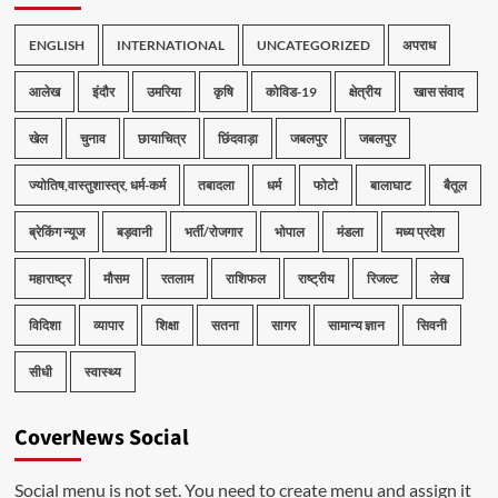
ENGLISH
INTERNATIONAL
UNCATEGORIZED
अपराध
आलेख
इंदौर
उमरिया
कृषि
कोविड-19
क्षेत्रीय
खास संवाद
खेल
चुनाव
छायाचित्र
छिंदवाड़ा
जबलपुर
जबलपुर
ज्योतिष,वास्तुशास्त्र, धर्म-कर्म
तबादला
धर्म
फोटो
बालाघाट
बैतूल
ब्रेकिंग न्यूज
बड़वानी
भर्ती/रोजगार
भोपाल
मंडला
मध्य प्रदेश
महाराष्ट्र
मौसम
रतलाम
राशिफल
राष्ट्रीय
रिजल्ट
लेख
विदिशा
व्यापार
शिक्षा
सतना
सागर
सामान्य ज्ञान
सिवनी
सीधी
स्वास्थ्य
CoverNews Social
Social menu is not set. You need to create menu and assign it