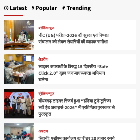
Latest
Popular
Trending
ब्रेकिंग न्यूज
नीट (UG) परीक्षा-2026 की सुरक्षा एवं निष्पक्ष
संचालन को लेकर तैयारियों की व्यापक समीक्षा
क्षेत्रीय
साइबर अपराधों के विरुद्ध 15 दिवसीय “Safe
Click 2.0” वृहद जनजागरूकता अभियान
चलेगा
ब्रेकिंग न्यूज
बाँधवगढ़ टाइगर रिजर्व हुआ “इंडिया टुडे टूरिज्म
सर्वे एंड अवार्ड्स-2026” में प्रतिष्ठित पुरस्कार से
पुरस्कृत
अपराध
सिवनीः एडीएम कार्यालय का रीडर 20 हजार रुपये