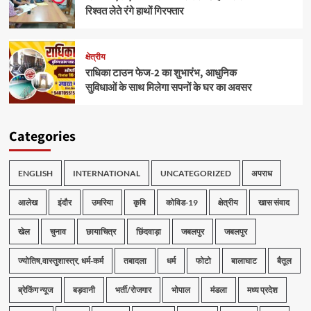
रिश्वत लेते रंगे हाथों गिरफ्तार
क्षेत्रीय
राधिका टाउन फेज-2 का शुभारंभ, आधुनिक
सुविधाओं के साथ मिलेगा सपनों के घर का अवसर
Categories
ENGLISH
INTERNATIONAL
UNCATEGORIZED
अपराध
आलेख
इंदौर
उमरिया
कृषि
कोविड-19
क्षेत्रीय
खास संवाद
खेल
चुनाव
छायाचित्र
छिंदवाड़ा
जबलपुर
जबलपुर
ज्योतिष,वास्तुशास्त्र, धर्म-कर्म
तबादला
धर्म
फोटो
बालाघाट
बैतूल
ब्रेकिंग न्यूज
बड़वानी
भर्ती/रोजगार
भोपाल
मंडला
मध्य प्रदेश