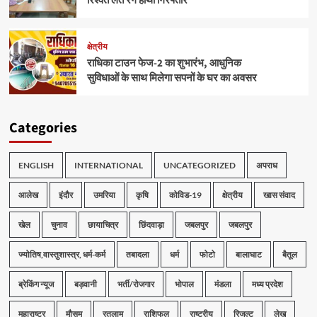
रिश्वत लेते रंगे हाथों गिरफ्तार
क्षेत्रीय
राधिका टाउन फेज-2 का शुभारंभ, आधुनिक
सुविधाओं के साथ मिलेगा सपनों के घर का अवसर
Categories
ENGLISH
INTERNATIONAL
UNCATEGORIZED
अपराध
आलेख
इंदौर
उमरिया
कृषि
कोविड-19
क्षेत्रीय
खास संवाद
खेल
चुनाव
छायाचित्र
छिंदवाड़ा
जबलपुर
जबलपुर
ज्योतिष,वास्तुशास्त्र, धर्म-कर्म
तबादला
धर्म
फोटो
बालाघाट
बैतूल
ब्रेकिंग न्यूज
बड़वानी
भर्ती/रोजगार
भोपाल
मंडला
मध्य प्रदेश
महाराष्ट्र
मौसम
रतलाम
राशिफल
राष्ट्रीय
रिजल्ट
लेख