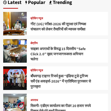
Latest
Popular
Trending
ब्रेकिंग न्यूज
नीट (UG) परीक्षा-2026 की सुरक्षा एवं निष्पक्ष
संचालन को लेकर तैयारियों की व्यापक समीक्षा
क्षेत्रीय
साइबर अपराधों के विरुद्ध 15 दिवसीय “Safe
Click 2.0” वृहद जनजागरूकता अभियान
चलेगा
ब्रेकिंग न्यूज
बाँधवगढ़ टाइगर रिजर्व हुआ “इंडिया टुडे टूरिज्म
सर्वे एंड अवार्ड्स-2026” में प्रतिष्ठित पुरस्कार से
पुरस्कृत
अपराध
सिवनीः एडीएम कार्यालय का रीडर 20 हजार रुपये