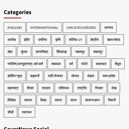
Categories
ENGLISH
INTERNATIONAL
UNCATEGORIZED
अपराध
आलेख
इंदौर
उमरिया
कृषि
कोविड-19
क्षेत्रीय
खास संवाद
खेल
चुनाव
छायाचित्र
छिंदवाड़ा
जबलपुर
जबलपुर
ज्योतिष,वास्तुशास्त्र, धर्म-कर्म
तबादला
धर्म
फोटो
बालाघाट
बैतूल
ब्रेकिंग न्यूज
बड़वानी
भर्ती/रोजगार
भोपाल
मंडला
मध्य प्रदेश
महाराष्ट्र
मौसम
रतलाम
राशिफल
राष्ट्रीय
रिजल्ट
लेख
विदिशा
व्यापार
शिक्षा
सतना
सागर
सामान्य ज्ञान
सिवनी
सीधी
स्वास्थ्य