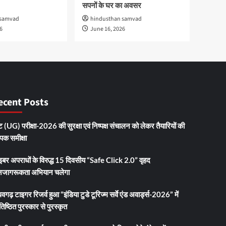
सपनों के घर का अवसर
 samvad
hindusthan samvad
6
June 16, 2026
ecent Posts
 (UG) परीक्षा-2026 की सुरक्षा एवं निष्पक्ष संचालन को लेकर तैयारियों की
ापक समीक्षा
इबर अपराधों के विरुद्ध 15 दिवसीय “Safe Click 2.0” वृहद
जागरूकता अभियान चलेगा
धवगढ़ टाइगर रिजर्व हुआ “इंडिया टुडे टूरिज्म सर्वे एंड अवार्ड्स-2026” में
तिष्ठित पुरस्कार से पुरस्कृत