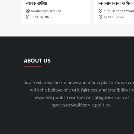
व्यापक समीक्षा
जनजागरूकता अभियान
hindusthan samvad
hindusthan samvad
June 16, 2026
June 16, 2026
ABOUT US
is a fresh new face in news and media platform. we wo
with the believe of truth, fairness, and credibility in
news. we publish content on categories such as
sports,news,lifestyle,politics.