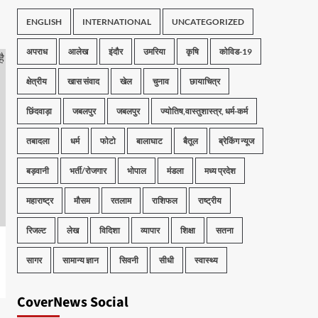
ENGLISH
INTERNATIONAL
UNCATEGORIZED
अपराध
आलेख
इंदौर
उमरिया
कृषि
कोविड-19
क्षेत्रीय
खास संवाद
खेल
चुनाव
छायाचित्र
छिंदवाड़ा
जबलपुर
जबलपुर
ज्योतिष,वास्तुशास्त्र, धर्म-कर्म
तबादला
धर्म
फोटो
बालाघाट
बैतूल
ब्रेकिंग न्यूज
बड़वानी
भर्ती/रोजगार
भोपाल
मंडला
मध्य प्रदेश
महाराष्ट्र
मौसम
रतलाम
राशिफल
राष्ट्रीय
रिजल्ट
लेख
विदिशा
व्यापार
शिक्षा
सतना
सागर
सामान्य ज्ञान
सिवनी
सीधी
स्वास्थ्य
CoverNews Social