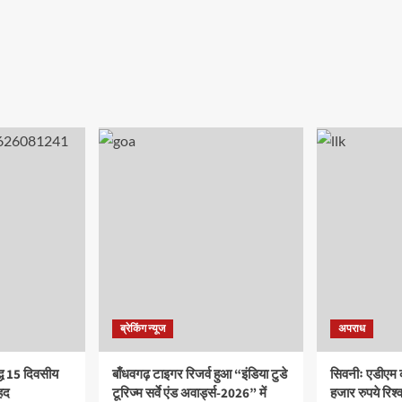
ब्रेकिंग न्यूज
अपराध
द्ध 15 दिवसीय
बाँधवगढ़ टाइगर रिजर्व हुआ “इंडिया टुडे
सिवनीः एडीएम 
हद
टूरिज्म सर्वे एंड अवार्ड्स-2026” में
हजार रुपये रिश्वत