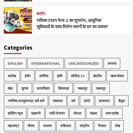
क्षेत्रीय
राधिका टाउन फेज-2 का शुभारंभ, आधुनिक
सुविधाओं के साथ मिलेगा सपनों के घर का अवसर
Categories
ENGLISH
INTERNATIONAL
UNCATEGORIZED
अपराध
आलेख
इंदौर
उमरिया
कृषि
कोविड-19
क्षेत्रीय
खास संवाद
खेल
चुनाव
छायाचित्र
छिंदवाड़ा
जबलपुर
जबलपुर
ज्योतिष,वास्तुशास्त्र, धर्म-कर्म
तबादला
धर्म
फोटो
बालाघाट
बैतूल
ब्रेकिंग न्यूज
बड़वानी
भर्ती/रोजगार
भोपाल
मंडला
मध्य प्रदेश
महाराष्ट्र
मौसम
रतलाम
राशिफल
राष्ट्रीय
रिजल्ट
लेख