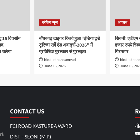
ब्रेकिंग न्यूज
अपराध
द्ध 15 दिवसीय
बाँधवगढ़ टाइगर रिजर्व हुआ “इंडिया टुडे
सिवनीः एडीएम 
हद
टूरिज्म सर्वे एंड अवार्ड्स-2026” में
हजार रुपये रिश्वत
 चलेगा
प्रतिष्ठित पुरस्कार से पुरस्कृत
गिरफ्तार
hindusthan samvad
hindusthan
June 16, 2026
June 16, 202
CONTACT US
R
FCI ROAD KASTURBA WARD
नीट
व्य
rk
DIST – SEONI (M.P.)