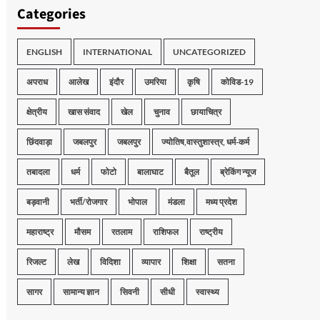
Categories
ENGLISH
INTERNATIONAL
UNCATEGORIZED
अपराध
आलेख
इंदौर
उमरिया
कृषि
कोविड-19
क्षेत्रीय
खास संवाद
खेल
चुनाव
छायाचित्र
छिंदवाड़ा
जबलपुर
जबलपुर
ज्योतिष,वास्तुशास्त्र, धर्म-कर्म
तबादला
धर्म
फोटो
बालाघाट
बैतूल
ब्रेकिंग न्यूज
बड़वानी
भर्ती/रोजगार
भोपाल
मंडला
मध्य प्रदेश
महाराष्ट्र
मौसम
रतलाम
राशिफल
राष्ट्रीय
रिजल्ट
लेख
विदिशा
व्यापार
शिक्षा
सतना
सागर
सामान्य ज्ञान
सिवनी
सीधी
स्वास्थ्य