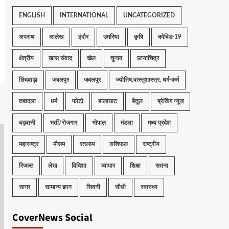
ENGLISH
INTERNATIONAL
UNCATEGORIZED
अपराध
आलेख
इंदौर
उमरिया
कृषि
कोविड-19
क्षेत्रीय
खास संवाद
खेल
चुनाव
छायाचित्र
छिंदवाड़ा
जबलपुर
जबलपुर
ज्योतिष,वास्तुशास्त्र, धर्म-कर्म
तबादला
धर्म
फोटो
बालाघाट
बैतूल
ब्रेकिंग न्यूज
बड़वानी
भर्ती/रोजगार
भोपाल
मंडला
मध्य प्रदेश
महाराष्ट्र
मौसम
रतलाम
राशिफल
राष्ट्रीय
रिजल्ट
लेख
विदिशा
व्यापार
शिक्षा
सतना
सागर
सामान्य ज्ञान
सिवनी
सीधी
स्वास्थ्य
CoverNews Social