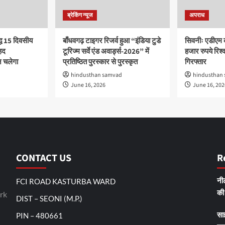
ब्रेकिंग न्यूज
अपराध
द्ध 15 दिवसीय
बाँधवगढ़ टाइगर रिजर्व हुआ “इंडिया टुडे
सिवनीः एडीएम 
हद
टूरिज्म सर्वे एंड अवार्ड्स-2026” में
हजार रुपये रिश्वत
 चलेगा
प्रतिष्ठित पुरस्कार से पुरस्कृत
गिरफ्तार
hindusthan samvad
hindusthan
June 16, 2026
June 16, 202
CONTACT US
R
FCI ROAD KASTURBA WARD
नीट
rk
की 
DIST – SEONI (M.P.)
PIN – 480661
सा