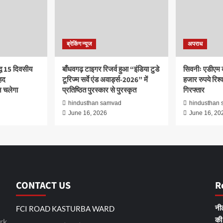
ब्रेकिंग न्यूज
अपराध
द्ध 15 दिवसीय
बाँधवगढ़ टाइगर रिजर्व हुआ “इंडिया टुडे
सिवनीः एडीएम 
हद
टूरिज्म सर्वे एंड अवार्ड्स-2026” में
हजार रुपये रिश्वत
 चलेगा
प्रतिष्ठित पुरस्कार से पुरस्कृत
गिरफ्तार
d
hindusthan samvad
hindusthan
June 16, 2026
June 16, 20
CONTACT US
R
FCI ROAD KASTURBA WARD
नीट
rk
की 