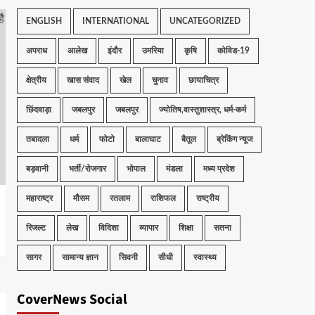
ENGLISH
INTERNATIONAL
UNCATEGORIZED
अपराध
आलेख
इंदौर
उमरिया
कृषि
कोविड-19
क्षेत्रीय
खास संवाद
खेल
चुनाव
छायाचित्र
छिंदवाड़ा
जबलपुर
जबलपुर
ज्योतिष,वास्तुशास्त्र, धर्म-कर्म
तबादला
धर्म
फोटो
बालाघाट
बैतूल
ब्रेकिंग न्यूज
बड़वानी
भर्ती/रोजगार
भोपाल
मंडला
मध्य प्रदेश
महाराष्ट्र
मौसम
रतलाम
राशिफल
राष्ट्रीय
रिजल्ट
लेख
विदिशा
व्यापार
शिक्षा
सतना
सागर
सामान्य ज्ञान
सिवनी
सीधी
स्वास्थ्य
CoverNews Social