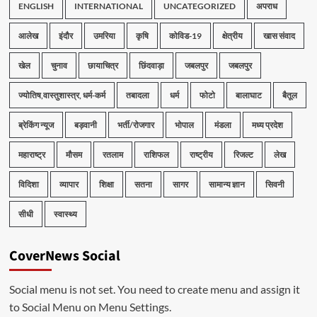
ENGLISH
INTERNATIONAL
UNCATEGORIZED
अपराध
आलेख
इंदौर
उमरिया
कृषि
कोविड-19
क्षेत्रीय
खास संवाद
खेल
चुनाव
छायाचित्र
छिंदवाड़ा
जबलपुर
जबलपुर
ज्योतिष,वास्तुशास्त्र, धर्म-कर्म
तबादला
धर्म
फोटो
बालाघाट
बैतूल
ब्रेकिंग न्यूज
बड़वानी
भर्ती/रोजगार
भोपाल
मंडला
मध्य प्रदेश
महाराष्ट्र
मौसम
रतलाम
राशिफल
राष्ट्रीय
रिजल्ट
लेख
विदिशा
व्यापार
शिक्षा
सतना
सागर
सामान्य ज्ञान
सिवनी
सीधी
स्वास्थ्य
CoverNews Social
Social menu is not set. You need to create menu and assign it
to Social Menu on Menu Settings.