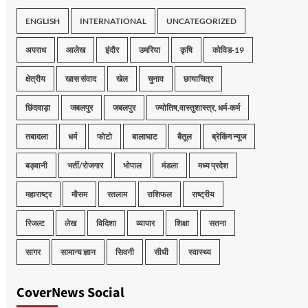
ENGLISH
INTERNATIONAL
UNCATEGORIZED
अपराध
आलेख
इंदौर
उमरिया
कृषि
कोविड-19
क्षेत्रीय
खास संवाद
खेल
चुनाव
छायाचित्र
छिंदवाड़ा
जबलपुर
जबलपुर
ज्योतिष,वास्तुशास्त्र, धर्म-कर्म
तबादला
धर्म
फोटो
बालाघाट
बैतूल
ब्रेकिंग न्यूज
बड़वानी
भर्ती/रोजगार
भोपाल
मंडला
मध्य प्रदेश
महाराष्ट्र
मौसम
रतलाम
राशिफल
राष्ट्रीय
रिजल्ट
लेख
विदिशा
व्यापार
शिक्षा
सतना
सागर
सामान्य ज्ञान
सिवनी
सीधी
स्वास्थ्य
CoverNews Social