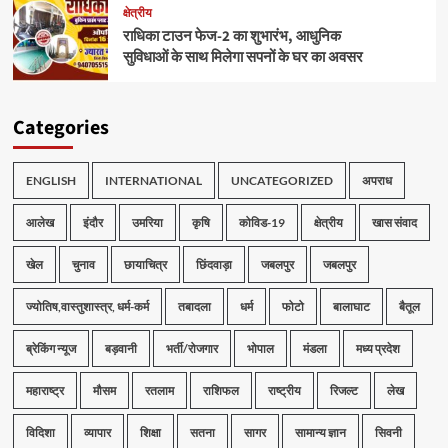
क्षेत्रीय
राधिका टाउन फेज-2 का शुभारंभ, आधुनिक
सुविधाओं के साथ मिलेगा सपनों के घर का अवसर
Categories
ENGLISH
INTERNATIONAL
UNCATEGORIZED
अपराध
आलेख
इंदौर
उमरिया
कृषि
कोविड-19
क्षेत्रीय
खास संवाद
खेल
चुनाव
छायाचित्र
छिंदवाड़ा
जबलपुर
जबलपुर
ज्योतिष,वास्तुशास्त्र, धर्म-कर्म
तबादला
धर्म
फोटो
बालाघाट
बैतूल
ब्रेकिंग न्यूज
बड़वानी
भर्ती/रोजगार
भोपाल
मंडला
मध्य प्रदेश
महाराष्ट्र
मौसम
रतलाम
राशिफल
राष्ट्रीय
रिजल्ट
लेख
विदिशा
व्यापार
शिक्षा
सतना
सागर
सामान्य ज्ञान
सिवनी