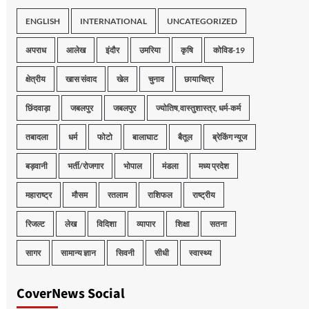
ENGLISH
INTERNATIONAL
UNCATEGORIZED
अपराध
आलेख
इंदौर
उमरिया
कृषि
कोविड-19
क्षेत्रीय
खास संवाद
खेल
चुनाव
छायाचित्र
छिंदवाड़ा
जबलपुर
जबलपुर
ज्योतिष,वास्तुशास्त्र, धर्म-कर्म
तबादला
धर्म
फोटो
बालाघाट
बैतूल
ब्रेकिंग न्यूज
बड़वानी
भर्ती/रोजगार
भोपाल
मंडला
मध्य प्रदेश
महाराष्ट्र
मौसम
रतलाम
राशिफल
राष्ट्रीय
रिजल्ट
लेख
विदिशा
व्यापार
शिक्षा
सतना
सागर
सामान्य ज्ञान
सिवनी
सीधी
स्वास्थ्य
CoverNews Social