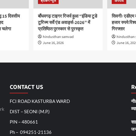
ब्रेकिंग न्यूज
अपराध
द्ध 15 दिवसीय
बाँधवगढ़ टाइगर रिजर्व हुआ “इंडिया टुडे
सिवनीः एडीएम 
हद
टूरिज्म सर्वे एंड अवार्ड्स-2026” में
हजार रुपये रिश्वत
 चलेगा
प्रतिष्ठित पुरस्कार से पुरस्कृत
गिरफ्तार
hindusthan samvad
hindusthan
June 16, 2026
June 16, 202
CONTACT US
R
FCI ROAD KASTURBA WARD
नीट
व्य
rk
DIST – SEONI (M.P.)
PIN – 480661
सा
जन
Ph – 094251-21136