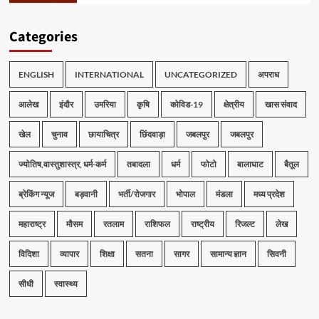
Categories
ENGLISH
INTERNATIONAL
UNCATEGORIZED
अपराध
आलेख
इंदौर
उमरिया
कृषि
कोविड-19
क्षेत्रीय
खास संवाद
खेल
चुनाव
छायाचित्र
छिंदवाड़ा
जबलपुर
जबलपुर
ज्योतिष,वास्तुशास्त्र, धर्म-कर्म
तबादला
धर्म
फोटो
बालाघाट
बैतूल
ब्रेकिंग न्यूज
बड़वानी
भर्ती/रोजगार
भोपाल
मंडला
मध्य प्रदेश
महाराष्ट्र
मौसम
रतलाम
राशिफल
राष्ट्रीय
रिजल्ट
लेख
विदिशा
व्यापार
शिक्षा
सतना
सागर
सामान्य ज्ञान
सिवनी
सीधी
स्वास्थ्य