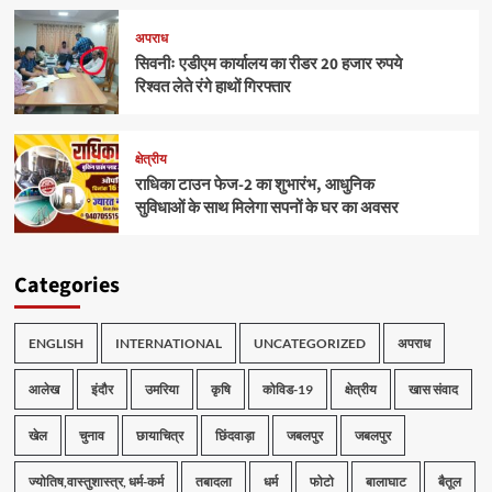
अपराध
सिवनीः एडीएम कार्यालय का रीडर 20 हजार रुपये
रिश्वत लेते रंगे हाथों गिरफ्तार
क्षेत्रीय
राधिका टाउन फेज-2 का शुभारंभ, आधुनिक
सुविधाओं के साथ मिलेगा सपनों के घर का अवसर
Categories
ENGLISH
INTERNATIONAL
UNCATEGORIZED
अपराध
आलेख
इंदौर
उमरिया
कृषि
कोविड-19
क्षेत्रीय
खास संवाद
खेल
चुनाव
छायाचित्र
छिंदवाड़ा
जबलपुर
जबलपुर
ज्योतिष,वास्तुशास्त्र, धर्म-कर्म
तबादला
धर्म
फोटो
बालाघाट
बैतूल