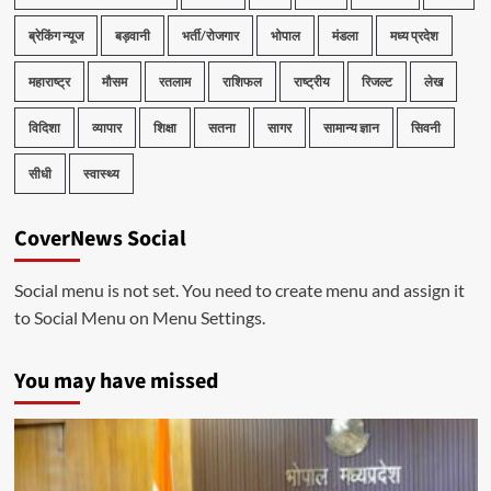
ब्रेकिंग न्यूज
बड़वानी
भर्ती/रोजगार
भोपाल
मंडला
मध्य प्रदेश
महाराष्ट्र
मौसम
रतलाम
राशिफल
राष्ट्रीय
रिजल्ट
लेख
विदिशा
व्यापार
शिक्षा
सतना
सागर
सामान्य ज्ञान
सिवनी
सीधी
स्वास्थ्य
CoverNews Social
Social menu is not set. You need to create menu and assign it
to Social Menu on Menu Settings.
You may have missed