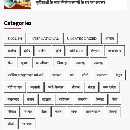
सुविधाओं के साथ मिलेगा सपनों के घर का अवसर
Categories
ENGLISH
INTERNATIONAL
UNCATEGORIZED
अपराध
आलेख
इंदौर
उमरिया
कृषि
कोविड-19
क्षेत्रीय
खास संवाद
खेल
चुनाव
छायाचित्र
छिंदवाड़ा
जबलपुर
जबलपुर
ज्योतिष,वास्तुशास्त्र, धर्म-कर्म
तबादला
धर्म
फोटो
बालाघाट
बैतूल
ब्रेकिंग न्यूज
बड़वानी
भर्ती/रोजगार
भोपाल
मंडला
मध्य प्रदेश
महाराष्ट्र
मौसम
रतलाम
राशिफल
राष्ट्रीय
रिजल्ट
लेख
विदिशा
व्यापार
शिक्षा
सतना
सागर
सामान्य ज्ञान
सिवनी
सीधी
स्वास्थ्य