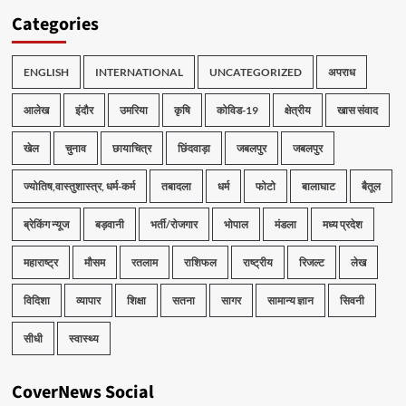
Categories
ENGLISH
INTERNATIONAL
UNCATEGORIZED
अपराध
आलेख
इंदौर
उमरिया
कृषि
कोविड-19
क्षेत्रीय
खास संवाद
खेल
चुनाव
छायाचित्र
छिंदवाड़ा
जबलपुर
जबलपुर
ज्योतिष,वास्तुशास्त्र, धर्म-कर्म
तबादला
धर्म
फोटो
बालाघाट
बैतूल
ब्रेकिंग न्यूज
बड़वानी
भर्ती/रोजगार
भोपाल
मंडला
मध्य प्रदेश
महाराष्ट्र
मौसम
रतलाम
राशिफल
राष्ट्रीय
रिजल्ट
लेख
विदिशा
व्यापार
शिक्षा
सतना
सागर
सामान्य ज्ञान
सिवनी
सीधी
स्वास्थ्य
CoverNews Social