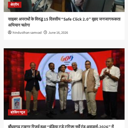
क्षेत्रीय
साइबर अपराधों के विरुद्ध 15 दिवसीय “Safe Click 2.0” वृहद जनजागरूकता
अभियान चलेगा
hindusthan samvad
June 16, 2026
ब्रेकिंग न्यूज
बाँधवगढ़ टाइगर रिजर्व हुआ “इंडिया टुडे टूरिज्म सर्वे एंड अवार्ड्स-2026” में