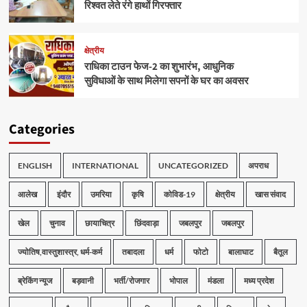
रिश्वत लेते रंगे हाथों गिरफ्तार
क्षेत्रीय
राधिका टाउन फेज-2 का शुभारंभ, आधुनिक
सुविधाओं के साथ मिलेगा सपनों के घर का अवसर
Categories
ENGLISH
INTERNATIONAL
UNCATEGORIZED
अपराध
आलेख
इंदौर
उमरिया
कृषि
कोविड-19
क्षेत्रीय
खास संवाद
खेल
चुनाव
छायाचित्र
छिंदवाड़ा
जबलपुर
जबलपुर
ज्योतिष,वास्तुशास्त्र, धर्म-कर्म
तबादला
धर्म
फोटो
बालाघाट
बैतूल
ब्रेकिंग न्यूज
बड़वानी
भर्ती/रोजगार
भोपाल
मंडला
मध्य प्रदेश