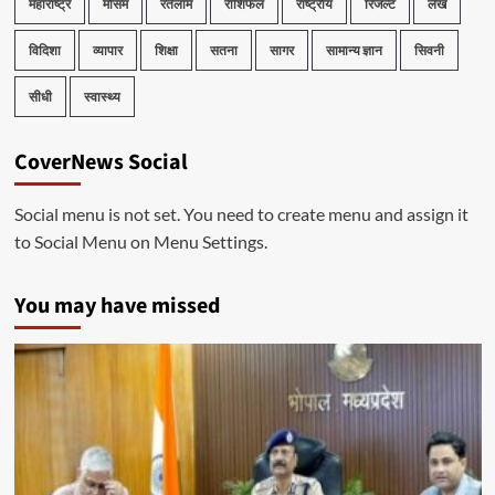
महाराष्ट्र
मौसम
रतलाम
राशिफल
राष्ट्रीय
रिजल्ट
लेख
विदिशा
व्यापार
शिक्षा
सतना
सागर
सामान्य ज्ञान
सिवनी
सीधी
स्वास्थ्य
CoverNews Social
Social menu is not set. You need to create menu and assign it
to Social Menu on Menu Settings.
You may have missed