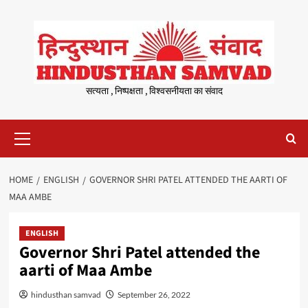
Skip
to
content
सत्यता , निष्पक्षता , विश्वसनीयता का संवाद
Primary
Menu
HOME
ENGLISH
GOVERNOR SHRI PATEL ATTENDED THE AARTI OF
MAA AMBE
ENGLISH
Governor Shri Patel attended the
aarti of Maa Ambe
hindusthan samvad
September 26, 2022