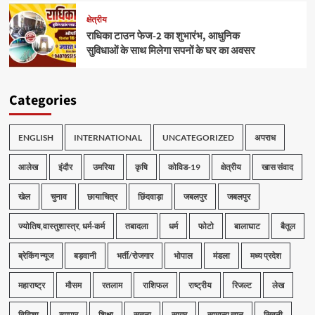
क्षेत्रीय
राधिका टाउन फेज-2 का शुभारंभ, आधुनिक
सुविधाओं के साथ मिलेगा सपनों के घर का अवसर
Categories
ENGLISH
INTERNATIONAL
UNCATEGORIZED
अपराध
आलेख
इंदौर
उमरिया
कृषि
कोविड-19
क्षेत्रीय
खास संवाद
खेल
चुनाव
छायाचित्र
छिंदवाड़ा
जबलपुर
जबलपुर
ज्योतिष,वास्तुशास्त्र, धर्म-कर्म
तबादला
धर्म
फोटो
बालाघाट
बैतूल
ब्रेकिंग न्यूज
बड़वानी
भर्ती/रोजगार
भोपाल
मंडला
मध्य प्रदेश
महाराष्ट्र
मौसम
रतलाम
राशिफल
राष्ट्रीय
रिजल्ट
लेख
विदिशा
व्यापार
शिक्षा
सतना
सागर
सामान्य ज्ञान
सिवनी