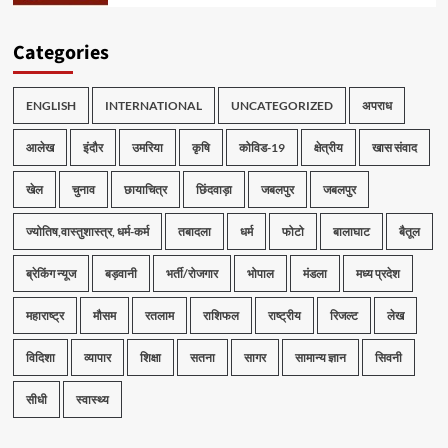
Categories
ENGLISH
INTERNATIONAL
UNCATEGORIZED
अपराध
आलेख
इंदौर
उमरिया
कृषि
कोविड-19
क्षेत्रीय
खास संवाद
खेल
चुनाव
छायाचित्र
छिंदवाड़ा
जबलपुर
जबलपुर
ज्योतिष,वास्तुशास्त्र, धर्म-कर्म
तबादला
धर्म
फोटो
बालाघाट
बैतूल
ब्रेकिंग न्यूज
बड़वानी
भर्ती/रोजगार
भोपाल
मंडला
मध्य प्रदेश
महाराष्ट्र
मौसम
रतलाम
राशिफल
राष्ट्रीय
रिजल्ट
लेख
विदिशा
व्यापार
शिक्षा
सतना
सागर
सामान्य ज्ञान
सिवनी
सीधी
स्वास्थ्य