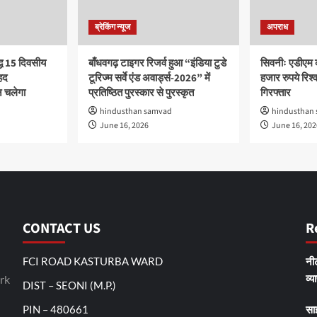
ब्रेकिंग न्यूज
अपराध
द्ध 15 दिवसीय
बाँधवगढ़ टाइगर रिजर्व हुआ “इंडिया टुडे
सिवनीः एडीएम 
हद
टूरिज्म सर्वे एंड अवार्ड्स-2026” में
हजार रुपये रिश्वत
 चलेगा
प्रतिष्ठित पुरस्कार से पुरस्कृत
गिरफ्तार
hindusthan samvad
hindusthan
June 16, 2026
June 16, 202
CONTACT US
R
FCI ROAD KASTURBA WARD
नीट
व्य
rk
DIST – SEONI (M.P.)
PIN – 480661
सा