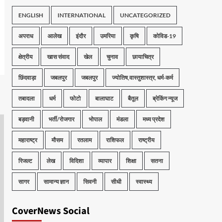
ENGLISH
INTERNATIONAL
UNCATEGORIZED
अपराध
आलेख
इंदौर
उमरिया
कृषि
कोविड-19
क्षेत्रीय
खास संवाद
खेल
चुनाव
छायाचित्र
छिंदवाड़ा
जबलपुर
जबलपुर
ज्योतिष,वास्तुशास्त्र, धर्म-कर्म
तबादला
धर्म
फोटो
बालाघाट
बैतूल
ब्रेकिंग न्यूज
बड़वानी
भर्ती/रोजगार
भोपाल
मंडला
मध्य प्रदेश
महाराष्ट्र
मौसम
रतलाम
राशिफल
राष्ट्रीय
रिजल्ट
लेख
विदिशा
व्यापार
शिक्षा
सतना
सागर
सामान्य ज्ञान
सिवनी
सीधी
स्वास्थ्य
CoverNews Social