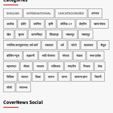
Categories
ENGLISH
INTERNATIONAL
UNCATEGORIZED
अपराध
आलेख
इंदौर
उमरिया
कृषि
कोविड-19
क्षेत्रीय
खास संवाद
खेल
चुनाव
छायाचित्र
छिंदवाड़ा
जबलपुर
जबलपुर
ज्योतिष,वास्तुशास्त्र, धर्म-कर्म
तबादला
धर्म
फोटो
बालाघाट
बैतूल
ब्रेकिंग न्यूज
बड़वानी
भर्ती/रोजगार
भोपाल
मंडला
मध्य प्रदेश
महाराष्ट्र
मौसम
रतलाम
राशिफल
राष्ट्रीय
रिजल्ट
लेख
विदिशा
व्यापार
शिक्षा
सतना
सागर
सामान्य ज्ञान
सिवनी
सीधी
स्वास्थ्य
CoverNews Social