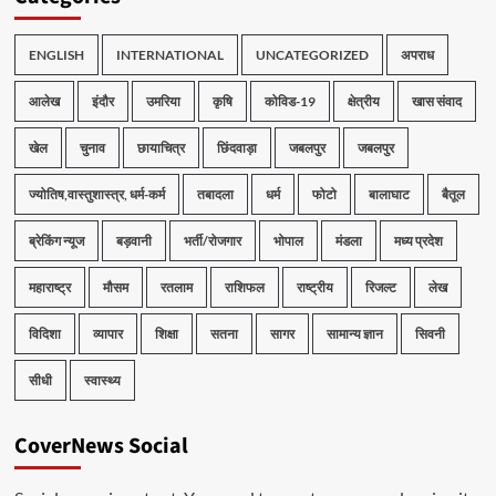
ENGLISH
INTERNATIONAL
UNCATEGORIZED
अपराध
आलेख
इंदौर
उमरिया
कृषि
कोविड-19
क्षेत्रीय
खास संवाद
खेल
चुनाव
छायाचित्र
छिंदवाड़ा
जबलपुर
जबलपुर
ज्योतिष,वास्तुशास्त्र, धर्म-कर्म
तबादला
धर्म
फोटो
बालाघाट
बैतूल
ब्रेकिंग न्यूज
बड़वानी
भर्ती/रोजगार
भोपाल
मंडला
मध्य प्रदेश
महाराष्ट्र
मौसम
रतलाम
राशिफल
राष्ट्रीय
रिजल्ट
लेख
विदिशा
व्यापार
शिक्षा
सतना
सागर
सामान्य ज्ञान
सिवनी
सीधी
स्वास्थ्य
CoverNews Social