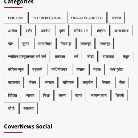
Categories
ENGLISH
INTERNATIONAL
UNCATEGORIZED
अपराध
आलेख
इंदौर
उमरिया
कृषि
कोविड-19
क्षेत्रीय
खास संवाद
खेल
चुनाव
छायाचित्र
छिंदवाड़ा
जबलपुर
जबलपुर
ज्योतिष,वास्तुशास्त्र, धर्म-कर्म
तबादला
धर्म
फोटो
बालाघाट
बैतूल
ब्रेकिंग न्यूज
बड़वानी
भर्ती/रोजगार
भोपाल
मंडला
मध्य प्रदेश
महाराष्ट्र
मौसम
रतलाम
राशिफल
राष्ट्रीय
रिजल्ट
लेख
विदिशा
व्यापार
शिक्षा
सतना
सागर
सामान्य ज्ञान
सिवनी
सीधी
स्वास्थ्य
CoverNews Social