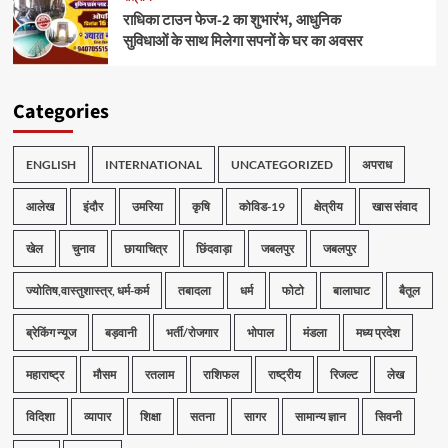
राधिका टाउन फेज-2 का शुभारंभ, आधुनिक
सुविधाओं के साथ मिलेगा सपनों के घर का अवसर
Categories
ENGLISH
INTERNATIONAL
UNCATEGORIZED
अपराध
आलेख
इंदौर
उमरिया
कृषि
कोविड-19
क्षेत्रीय
खास संवाद
खेल
चुनाव
छायाचित्र
छिंदवाड़ा
जबलपुर
जबलपुर
ज्योतिष,वास्तुशास्त्र, धर्म-कर्म
तबादला
धर्म
फोटो
बालाघाट
बैतूल
ब्रेकिंग न्यूज
बड़वानी
भर्ती/रोजगार
भोपाल
मंडला
मध्य प्रदेश
महाराष्ट्र
मौसम
रतलाम
राशिफल
राष्ट्रीय
रिजल्ट
लेख
विदिशा
व्यापार
शिक्षा
सतना
सागर
सामान्य ज्ञान
सिवनी