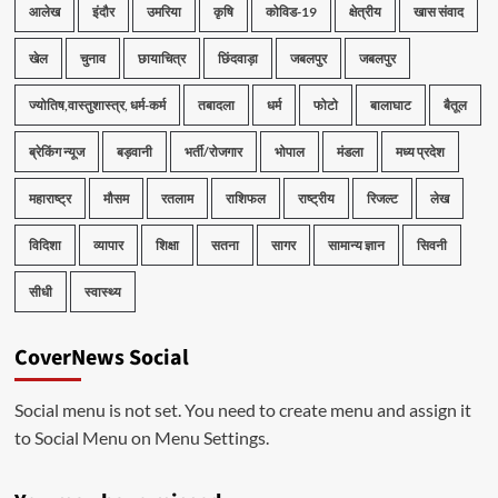
आलेख
इंदौर
उमरिया
कृषि
कोविड-19
क्षेत्रीय
खास संवाद
खेल
चुनाव
छायाचित्र
छिंदवाड़ा
जबलपुर
जबलपुर
ज्योतिष,वास्तुशास्त्र, धर्म-कर्म
तबादला
धर्म
फोटो
बालाघाट
बैतूल
ब्रेकिंग न्यूज
बड़वानी
भर्ती/रोजगार
भोपाल
मंडला
मध्य प्रदेश
महाराष्ट्र
मौसम
रतलाम
राशिफल
राष्ट्रीय
रिजल्ट
लेख
विदिशा
व्यापार
शिक्षा
सतना
सागर
सामान्य ज्ञान
सिवनी
सीधी
स्वास्थ्य
CoverNews Social
Social menu is not set. You need to create menu and assign it
to Social Menu on Menu Settings.