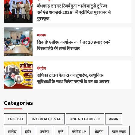
बाँधवगढ़ टाइगर रिजर्व हुआ “इंडिया टुडे टूरिज्म
सर्वे एंड अवार्ड्स-2026” में प्रतिष्ठित पुरस्कार से
पुरस्कृत
अपराध
सिवनीः एडीएम कार्यालय का रीडर 20 हजार रुपये
रिश्वत लेते रंगे हाथों गिरफ्तार
क्षेत्रीय
राधिका टाउन फेज-2 का शुभारंभ, आधुनिक
सुविधाओं के साथ मिलेगा सपनों के घर का अवसर
Categories
ENGLISH
INTERNATIONAL
UNCATEGORIZED
अपराध
आलेख
इंदौर
उमरिया
कृषि
कोविड-19
क्षेत्रीय
खास संवाद