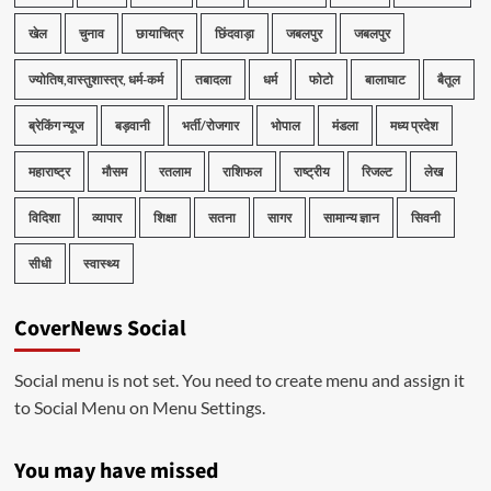
खेल
चुनाव
छायाचित्र
छिंदवाड़ा
जबलपुर
जबलपुर
ज्योतिष,वास्तुशास्त्र, धर्म-कर्म
तबादला
धर्म
फोटो
बालाघाट
बैतूल
ब्रेकिंग न्यूज
बड़वानी
भर्ती/रोजगार
भोपाल
मंडला
मध्य प्रदेश
महाराष्ट्र
मौसम
रतलाम
राशिफल
राष्ट्रीय
रिजल्ट
लेख
विदिशा
व्यापार
शिक्षा
सतना
सागर
सामान्य ज्ञान
सिवनी
सीधी
स्वास्थ्य
CoverNews Social
Social menu is not set. You need to create menu and assign it
to Social Menu on Menu Settings.
You may have missed